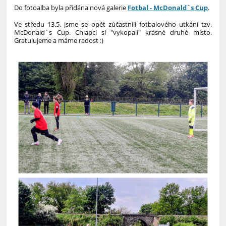
Do fotoalba byla přidána nová galerie
Fotbal - McDonald´s Cup
.
Ve středu 13.5. jsme se opět zúčastnili fotbalového utkání tzv.
McDonald´s Cup. Chlapci si "vykopali" krásné druhé místo.
Gratulujeme a máme radost :)