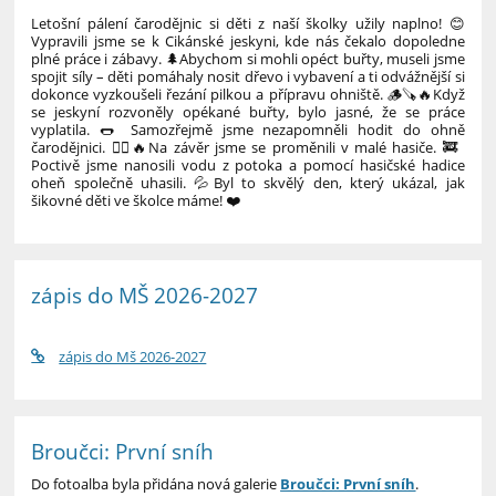
Letošní pálení čarodějnic si děti z naší školky užily naplno! 😊
Vypravili jsme se k Cikánské jeskyni, kde nás čekalo dopoledne
plné práce i zábavy. 🌲
Abychom si mohli opéct buřty, museli jsme
spojit síly – děti pomáhaly nosit dřevo i vybavení a ti odvážnější si
dokonce vyzkoušeli řezání pilkou a přípravu ohniště. 🪵🪚🔥
Když
se jeskyní rozvoněly opékané buřty, bylo jasné, že se práce
vyplatila. 🌭 Samozřejmě jsme nezapomněli hodit do ohně
čarodějnici. 🧙‍♀️🔥
Na závěr jsme se proměnili v malé hasiče. 🚒
Poctivě jsme nanosili vodu z potoka a pomocí hasičské hadice
oheň společně uhasili. 💦
Byl to skvělý den, který ukázal, jak
šikovné děti ve školce máme! ❤️
zápis do MŠ 2026-2027
zápis do Mš 2026-2027
Broučci: První sníh
Do fotoalba byla přidána nová galerie
Broučci: První sníh
.