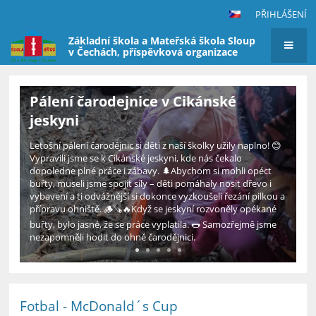
PŘIHLÁŠENÍ
Základní škola a Mateřská škola Sloup
v Čechách, příspěvková organizace
Hlavní
Pálení čarodejnice v Cikánské
stránka
jeskyni
Letošní pálení čarodějnic si děti z naší školky užily naplno! 😊
Vypravili jsme se k Cikánské jeskyni, kde nás čekalo
dopoledne plné práce i zábavy. 🌲Abychom si mohli opéct
buřty, museli jsme spojit síly – děti pomáhaly nosit dřevo i
vybavení a ti odvážnější si dokonce vyzkoušeli řezání pilkou a
přípravu ohniště. 🪵🪚🔥Když se jeskyní rozvoněly opékané
buřty, bylo jasné, že se práce vyplatila. 🌭 Samozřejmě jsme
nezapomněli hodit do ohně čarodějnici.
Fotbal - McDonald´s Cup