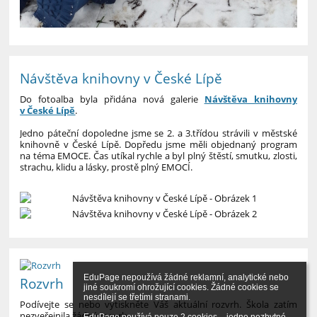
Návštěva knihovny v České Lípě
Do fotoalba byla přidána nová galerie
Návštěva knihovny
v České Lípě
.
Jedno páteční dopoledne jsme se 2. a 3.třídou strávili v městské
knihovně v České Lípě. Dopředu jsme měli objednaný program
na téma EMOCE. Čas utíkal rychle a byl plný štěstí, smutku, zlosti,
strachu, klidu a lásky, prostě plný EMOCÍ.
EduPage nepoužívá žádné reklamní, analytické nebo 
Rozvrh
jiné soukromí ohrožující cookies. Žádné cookies se 
nesdílejí se třetími stranami.

Podívejte se nebo vytiskněte Váš aktuální rozvrh. Škola zatím
nezveřejnila žádný rozvrh.